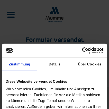
Mumme Personalservie
Formular versendet
Sch
Gan
Vielen Dank, dass Sie sich die Zeit genommen haben, das
einfa
Form
Prescreening-Formular auszufüllen.
ausfü
Zustimmung
Details
Über Cookies
und
Wir werden uns zeitnah mit Ihnen in Verbindung setzen.
absc
Diese Webseite verwendet Cookies
Wir verwenden Cookies, um Inhalte und Anzeigen zu
personalisieren, Funktionen für soziale Medien anbieten
zu können und die Zugriffe auf unsere Website zu
0,0
analysieren. Außerdem geben wir Informationen zu Ihrer