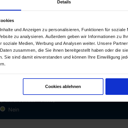
Details
g als
Cookies
nhalte und Anzeigen zu personalisieren, Funktionen für soziale
ld
ebenslauf
*
Website zu analysieren. Außerdem geben wir Informationen zu I
r soziale Medien, Werbung und Analysen weiter. Unsere Partner
 Daten zusammen, die Sie ihnen bereitgestellt haben oder die s
 Sie sind damit einverstanden und können Ihre Einwilligung jede
rn.
Cookies ablehnen
ld
t (Führerschein + PKW)
*
Nein