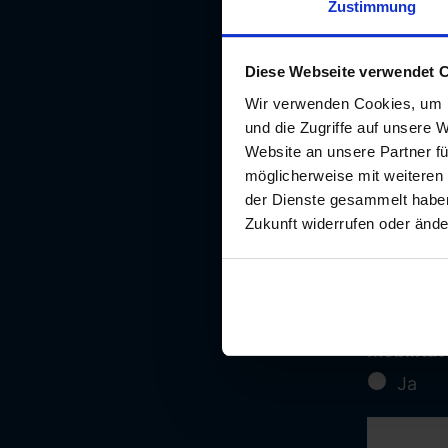
Zustimmung
Bewerbun
Diese Webseite verwendet 
Wir verwenden Cookies, um I
Pflichtfe
Kurzer L
und die Zugriffe auf unsere 
Website an unsere Partner fü
möglicherweise mit weiteren
der Dienste gesammelt haben.
Zukunft widerrufen oder ände
Pflichtfe
Mobilitä
Ja