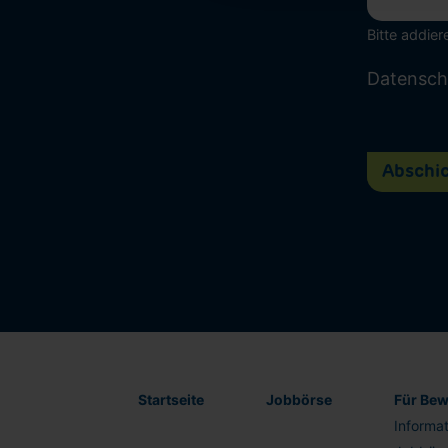
Bitte addier
Datensch
Abschi
Startseite
Jobbörse
Für Bew
Informa