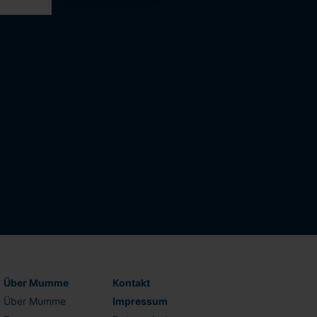
Schnellbewerbung
Ganz einfach: Formular ausfüllen und
abschicken!
Lebenslauf hochladen
oder reinziehen
Vorname
Über Mumme
Kontakt
Über Mumme
Impressum