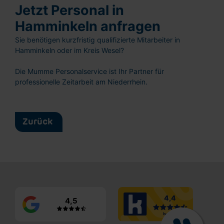
Ganz einfach: Formular ausfüllen und
Jetzt Personal in
abschicken!
Hamminkeln anfragen
Sie benötigen kurzfristig qualifizierte Mitarbeiter in
Hamminkeln oder im Kreis Wesel?
Die Mumme Personalservice ist Ihr Partner für
professionelle Zeitarbeit am Niederrhein.
Lebenslauf hochladen
oder reinziehen
Vorname
Zurück
Nachname
E-
Mail
4,5
Ich habe die
Datenschutzerklärung
und
Nutzungsbedingungen
gelesen und stimme diesen zu.