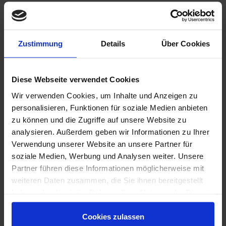
Installateure
Tischler
Maler
Monteure
Zustimmung
Details
Über Cookies
Bauhelfer
Industrie & Produktion
Produktionsmitarbeiter
Diese Webseite verwendet Cookies
Maschinenbediener
Industriemechaniker
Wir verwenden Cookies, um Inhalte und Anzeigen zu
Schichtpersonal
personalisieren, Funktionen für soziale Medien anbieten
zu können und die Zugriffe auf unsere Website zu
Logistik & Lager
analysieren. Außerdem geben wir Informationen zu Ihrer
Staplerfahrer
Kommissionierer
Verwendung unserer Website an unsere Partner für
Lagerpersonal
soziale Medien, Werbung und Analysen weiter. Unsere
Versandmitarbeiter
Partner führen diese Informationen möglicherweise mit
Agrar- und Saisonbetriebe
weiteren Daten zusammen, die Sie ihnen bereitgestellt
Saisonkräfte
haben oder die sie im Rahmen Ihrer Nutzung der Dienste
Produktionshelfer
gesammelt haben. Sie sind damit einverstanden und
Verpackungskräfte
können Ihre Einwilligung jederzeit mit Wirkung für die
Cookies zulassen