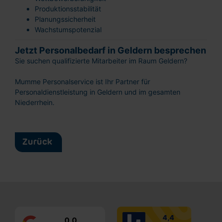
Schnellbewerbung
Produktionsstabilität
Ganz einfach: Formular ausfüllen und
Planungssicherheit
abschicken!
Wachstumspotenzial
Jetzt Personalbedarf in Geldern besprechen
Sie suchen qualifizierte Mitarbeiter im Raum Geldern?
Mumme Personalservice ist Ihr Partner für
Personaldienstleistung in Geldern und im gesamten
Niederrhein.
Lebenslauf hochladen
oder reinziehen
Vorname
Zurück
Nachname
E-
Mail
0,0