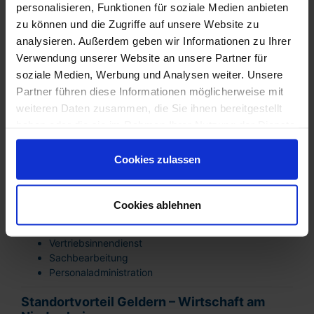
Branchenfokus in Geldern
personalisieren, Funktionen für soziale Medien anbieten
Industrie & Fertigung
zu können und die Zugriffe auf unsere Website zu
Facharbeiter
analysieren. Außerdem geben wir Informationen zu Ihrer
Produktionsspezialisten
Verwendung unserer Website an unsere Partner für
Anlagenführer
soziale Medien, Werbung und Analysen weiter. Unsere
Logistik & Handel
Partner führen diese Informationen möglicherweise mit
Disposition
weiteren Daten zusammen, die Sie ihnen bereitgestellt
Lagerleitung
haben oder die sie im Rahmen Ihrer Nutzung der Dienste
Fachkräfte im Warenverkehr
gesammelt haben. Sie sind damit einverstanden und
Technische Fachkräfte
können Ihre Einwilligung jederzeit mit Wirkung für die
Cookies zulassen
Wartungs- und Instandhaltungspersonal
Zukunft widerrufen oder ändern.
Elektrotechnische Fachkräfte
Metallfachkräfte
Cookies ablehnen
Kaufmännische Berufe
Buchhaltung
Vertriebsinnendienst
Sachbearbeitung
Personaladministration
Standortvorteil Geldern – Wirtschaft am