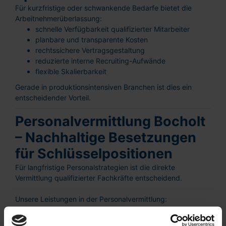
Für kurzfristige oder schwankende Bedarfe bietet die
Arbeitnehmerüberlassung:
schnelle Verfügbarkeit qualifizierter Mitarbeiter
planbare und transparente Kosten
rechtssichere Vertragsgestaltung
reduzierte interne Recruiting-Aufwände
flexible Skalierbarkeit
Gerade in produktionsintensiven Branchen ist dies ein
entscheidender Vorteil.
Personalvermittlung Bocholt
– Nachhaltige Besetzungen
für Schlüsselpositionen
Für langfristige Personalstrategien ist die direkte
Vermittlung qualifizierter Fachkräfte entscheidend.
Unsere Leistungen in der Personalvermittlung:
strukturierte Bedarfsanalyse
gezielte Kandidatensuche