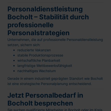
Personaldienstleistung
Bocholt – Stabilität durch
professionelle
Personalstrategien
Unternehmen, die auf professionelle Personaldienstleistung
setzen, sichern sich:
reduzierte Vakanzen
stabile Produktionsprozesse
wirtschaftliche Planbarkeit
langfristige Wettbewerbsfähigkeit
nachhaltiges Wachstum
Gerade in einem industriell geprägten Standort wie Bocholt
Schnellbewerbung
ist eine strategische Personalplanung entscheidend.
Ganz einfach: Formular ausfüllen und
abschicken!
Jetzt Personalbedarf in
Bocholt besprechen
Sie suchen qualifizierte Mitarbeiter in Bocholt oder im Kreis