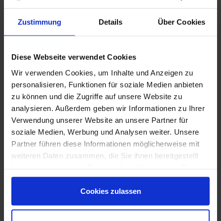
Prüfung fachlicher und persönlicher Eignung
effiziente Besetzungsprozesse
Zustimmung
Details
Über Cookies
Reduzierung von Fehlbesetzungen
Insbesondere bei technischen Spezialisten,
kaufmännischen Fachkräften oder Führungspositionen ist
Diese Webseite verwendet Cookies
eine präzise Auswahl entscheidend.
Wir verwenden Cookies, um Inhalte und Anzeigen zu
Branchenlösungen für
personalisieren, Funktionen für soziale Medien anbieten
zu können und die Zugriffe auf unsere Website zu
Unternehmen in Bocholt
analysieren. Außerdem geben wir Informationen zu Ihrer
Industrie & Maschinenbau
Verwendung unserer Website an unsere Partner für
Industriemechaniker
soziale Medien, Werbung und Analysen weiter. Unsere
Zerspanungsmechaniker
Partner führen diese Informationen möglicherweise mit
Produktionsleiter
weiteren Daten zusammen, die Sie ihnen bereitgestellt
Qualitätssicherung
haben oder die sie im Rahmen Ihrer Nutzung der Dienste
Metall & Technik
gesammelt haben. Sie sind damit einverstanden und
Schlosser
können Ihre Einwilligung jederzeit mit Wirkung für die
Cookies zulassen
Schweißer
Mechatroniker
Zukunft widerrufen oder ändern.
Wartungstechniker