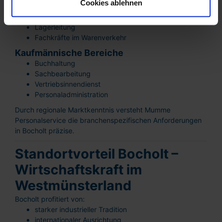
Cookies ablehnen
Logistik & Handel
Disponenten
Lagerleitung
Fachkräfte im Warenverkehr
Kaufmännische Bereiche
Buchhaltung
Sachbearbeitung
Vertriebsinnendienst
Personaladministration
Durch regionale Marktkenntnis versteht Mumme
Personalservice die branchenspezifischen Anforderungen
in Bocholt präzise.
Standortvorteil Bocholt –
Wirtschaftskraft im
Westmünsterland
Bocholt profitiert von:
starker industrieller Tradition
internationaler Ausrichtung