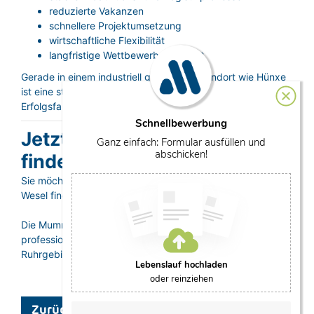
reduzierte Vakanzen
schnellere Projektumsetzung
wirtschaftliche Flexibilität
langfristige Wettbewerbsfähigkeit
Gerade in einem industriell geprägten Standort wie Hünxe
ist eine strukturierte Personalstrategie ein entscheidender
Erfolgsfaktor.
Schnellbewerbung
Jetzt Mitarbeiter in Hünxe
Ganz einfach: Formular ausfüllen und
abschicken!
finden
Sie möchten qualifizierte Mitarbeiter in Hünxe oder im Kreis
Wesel finden?
Die Mumme Personalservice ist Ihr Ansprechpartner für
professionelle Personallösungen am Niederrhein und im
Ruhrgebiet.
Lebenslauf hochladen
oder reinziehen
Vorname
Zurück