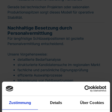
Gerade bei technischen Projekten oder saisonalen
Produktionsspitzen sorgt dieses Modell für operative
Stabilität.
Nachhaltige Besetzung durch
Personalvermittlung
Für langfristige Schlüsselpositionen ist gezielte
Personalvermittlung entscheidend.
Unsere Vorgehensweise:
detaillierte Bedarfsanalyse
strukturierte Kandidatensuche im regionalen Markt
fachliche und persönliche Eignungsprüfung
effiziente Auswahlprozesse
Minimierung von Fehlbesetzungen
Insbesondere bei technischen Spezialisten oder
qualifizierten Facharbeitern ist eine präzise Auswahl
entscheidend für den Unternehmenserfolg.
Zustimmung
Details
Über Cookies
Strategische Fachkräfteplanung für