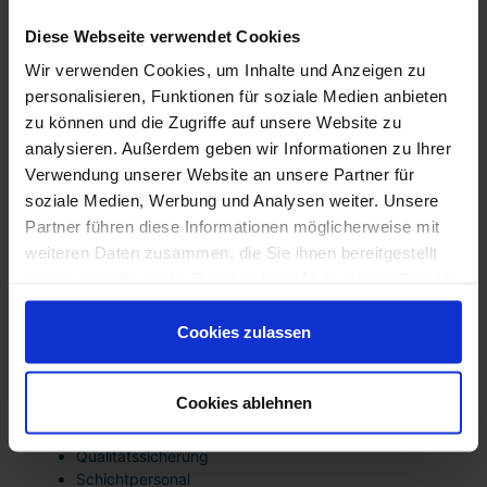
Unternehmen in Kalkar
Unternehmen mit kontinuierlichem Personalbedarf
Diese Webseite verwendet Cookies
profitieren von:
Wir verwenden Cookies, um Inhalte und Anzeigen zu
langfristigen Personalstrategien
personalisieren, Funktionen für soziale Medien anbieten
Aufbau stabiler Mitarbeiter-Pools
zu können und die Zugriffe auf unsere Website zu
flexibler Skalierbarkeit bei Wachstum
wirtschaftlicher Planungssicherheit
analysieren. Außerdem geben wir Informationen zu Ihrer
Reduzierung interner HR-Belastungen
Verwendung unserer Website an unsere Partner für
soziale Medien, Werbung und Analysen weiter. Unsere
Gerade im mittelständisch geprägten Wirtschaftsraum
Partner führen diese Informationen möglicherweise mit
Kalkar ist eine nachhaltige Fachkräfteplanung ein zentraler
Erfolgsfaktor.
weiteren Daten zusammen, die Sie ihnen bereitgestellt
haben oder die sie im Rahmen Ihrer Nutzung der Dienste
Branchenlösungen –
gesammelt haben. Sie sind damit einverstanden und
Fachkräfte für Kalkar
können Ihre Einwilligung jederzeit mit Wirkung für die
Cookies zulassen
Zukunft widerrufen oder ändern.
Industrie & Produktion
Industriemechaniker
Cookies ablehnen
Maschinen- und Anlagenführer
Produktionsfachkräfte
Qualitätssicherung
Schichtpersonal