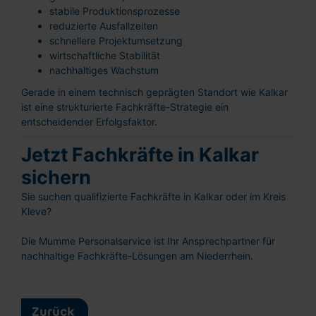
stabile Produktionsprozesse
reduzierte Ausfallzeiten
schnellere Projektumsetzung
wirtschaftliche Stabilität
nachhaltiges Wachstum
Gerade in einem technisch geprägten Standort wie Kalkar
ist eine strukturierte Fachkräfte-Strategie ein
entscheidender Erfolgsfaktor.
Schnellbewerbung
Ganz einfach: Formular ausfüllen und
Jetzt Fachkräfte in Kalkar
abschicken!
sichern
Sie suchen qualifizierte Fachkräfte in Kalkar oder im Kreis
Kleve?
Die Mumme Personalservice ist Ihr Ansprechpartner für
nachhaltige Fachkräfte-Lösungen am Niederrhein.
Lebenslauf hochladen
oder reinziehen
Vorname
Zurück