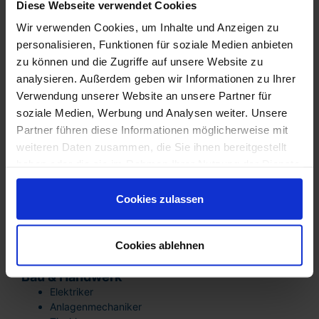
Diese Webseite verwendet Cookies
Wir verwenden Cookies, um Inhalte und Anzeigen zu
Strategische Fachkräfteplanung für
Unternehmen in Hamminkeln
personalisieren, Funktionen für soziale Medien anbieten
Unternehmen mit dauerhaftem Personalbedarf profitieren
zu können und die Zugriffe auf unsere Website zu
von:
analysieren. Außerdem geben wir Informationen zu Ihrer
langfristigen Besetzungsstrategien
Verwendung unserer Website an unsere Partner für
Aufbau stabiler Mitarbeiter-Pools
soziale Medien, Werbung und Analysen weiter. Unsere
flexibler Skalierbarkeit bei Wachstum
Partner führen diese Informationen möglicherweise mit
wirtschaftlicher Planungssicherheit
weiteren Daten zusammen, die Sie ihnen bereitgestellt
Reduzierung von Vakanzen
haben oder die sie im Rahmen Ihrer Nutzung der Dienste
Gerade im mittelständisch geprägten Umfeld von
gesammelt haben. Sie sind damit einverstanden und
Hamminkeln ist eine vorausschauende Fachkräfteplanung
können Ihre Einwilligung jederzeit mit Wirkung für die
Cookies zulassen
ein zentraler Erfolgsfaktor.
Zukunft widerrufen oder ändern.
Branchenlösungen –
Cookies ablehnen
Fachkräfte für Hamminkeln
Bau & Handwerk
Elektriker
Anlagenmechaniker