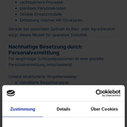
rechtssichere Prozesse
planbare Personalkosten
flexible Einsatzmodelle
Entlastung interner HR-Strukturen
Gerade bei saisonalen Spitzen im Bau- oder Agrarbereich
sorgt dieses Modell für operative Stabilität.
Nachhaltige Besetzung durch
Personalvermittlung
Für langfristige Schlüsselpositionen ist eine gezielte
Personalvermittlung entscheidend.
Unsere strukturierte Vorgehensweise:
detaillierte Bedarfsanalyse
präzise Definition des Anforderungsprofils
gezielte Kandidatensuche im regionalen Markt
fachliche und persönliche Eignungsprüfung
Minimierung von Fehlbesetzungen
Zustimmung
Details
Über Cookies
Insbesondere bei qualifizierten Facharbeitern oder
technischen Spezialisten ist eine passgenaue Auswahl
entscheidend für nachhaltigen Unternehmenserfolg.