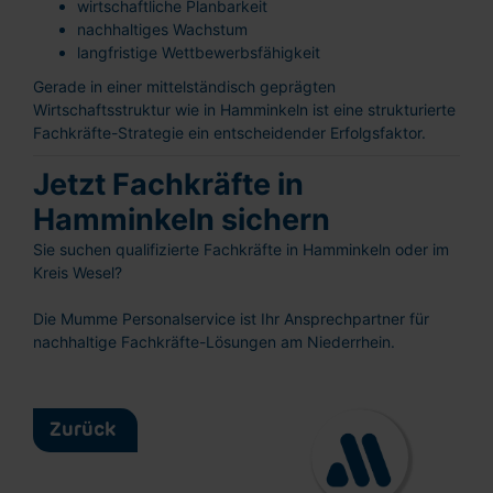
wirtschaftliche Planbarkeit
nachhaltiges Wachstum
langfristige Wettbewerbsfähigkeit
Gerade in einer mittelständisch geprägten
Wirtschaftsstruktur wie in Hamminkeln ist eine strukturierte
Fachkräfte-Strategie ein entscheidender Erfolgsfaktor.
Schnellbewerbung
Ganz einfach: Formular ausfüllen und
Jetzt Fachkräfte in
abschicken!
Hamminkeln sichern
Sie suchen qualifizierte Fachkräfte in Hamminkeln oder im
Kreis Wesel?
Die Mumme Personalservice ist Ihr Ansprechpartner für
nachhaltige Fachkräfte-Lösungen am Niederrhein.
Lebenslauf hochladen
oder reinziehen
Vorname
Zurück
Nachname