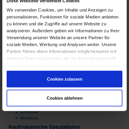
für Emmerich
Diese Webseite verwendet Cookies
Industrie & Produktion
Wir verwenden Cookies, um Inhalte und Anzeigen zu
Industriemechaniker
personalisieren, Funktionen für soziale Medien anbieten
Anlagenführer
zu können und die Zugriffe auf unsere Website zu
Produktionsfachkräfte
analysieren. Außerdem geben wir Informationen zu Ihrer
Qualitätssicherung
Verwendung unserer Website an unsere Partner für
Schichtleiter
soziale Medien, Werbung und Analysen weiter. Unsere
Logistik & Transport
Partner führen diese Informationen möglicherweise mit
Staplerfahrer
weiteren Daten zusammen, die Sie ihnen bereitgestellt
Kommissionierer
haben oder die sie im Rahmen Ihrer Nutzung der Dienste
Disponenten
gesammelt haben. Sie sind damit einverstanden und
Lagerleiter
können Ihre Einwilligung jederzeit mit Wirkung für die
Fachkräfte im Warenverkehr
Cookies zulassen
Zukunft widerrufen oder ändern.
Technische Fachkräfte
Elektriker
Cookies ablehnen
Mechatroniker
Wartungstechniker
Schlosser
Monteure
Kaufmännische Spezialisten