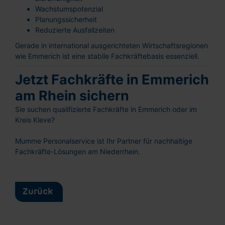
Wachstumspotenzial
Planungssicherheit
Reduzierte Ausfallzeiten
Gerade in international ausgerichteten Wirtschaftsregionen
wie Emmerich ist eine stabile Fachkräftebasis essenziell.
Schnellbewerbung
Ganz einfach: Formular ausfüllen und
Jetzt Fachkräfte in Emmerich
abschicken!
am Rhein sichern
Sie suchen qualifizierte Fachkräfte in Emmerich oder im
Kreis Kleve?
Mumme Personalservice ist Ihr Partner für nachhaltige
Fachkräfte-Lösungen am Niederrhein.
Lebenslauf hochladen
oder reinziehen
Vorname
Zurück
Nachname